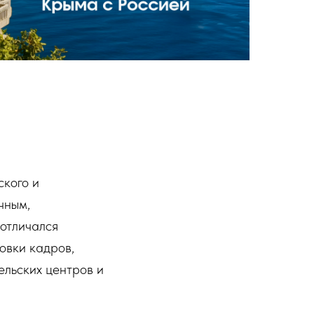
ского и
чным,
отличался
овки кадров,
ельских центров и