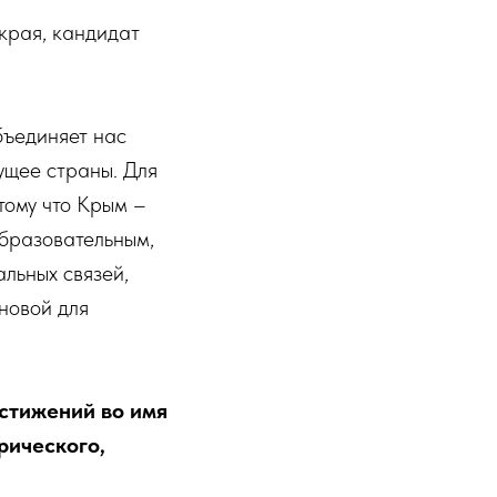
края, кандидат
бъединяет нас
ущее страны. Для
тому что Крым –
образовательным,
льных связей,
новой для
остижений во имя
рического,