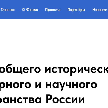
Главная
О Фонде
Проекты
Партнёры
Новости
общего историческ
рного и научного
ранства России